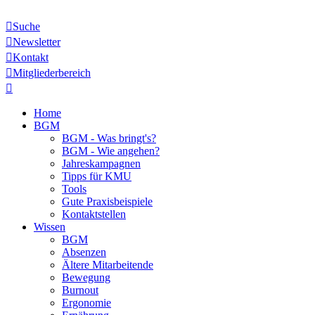

Suche

Newsletter

Kontakt

Mitgliederbereich

Home
BGM
BGM - Was bringt's?
BGM - Wie angehen?
Jahreskampagnen
Tipps für KMU
Tools
Gute Praxisbeispiele
Kontaktstellen
Wissen
BGM
Absenzen
Ältere Mitarbeitende
Bewegung
Burnout
Ergonomie