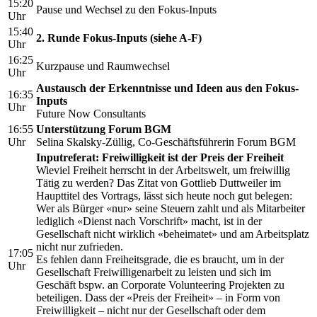
15:20
Pause und Wechsel zu den Fokus-Inputs
Uhr
15:40
2. Runde Fokus-Inputs (siehe A-F)
Uhr
16:25
Kurzpause und Raumwechsel
Uhr
Austausch der Erkenntnisse und Ideen aus den Fokus-
16:35
Inputs
Uhr
Future Now Consultants
16:55
Unterstützung Forum BGM
Uhr
Selina Skalsky-Züllig, Co-Geschäftsführerin Forum BGM
Inputreferat: Freiwilligkeit ist der Preis der Freiheit
Wieviel Freiheit herrscht in der Arbeitswelt, um freiwillig
Tätig zu werden? Das Zitat von Gottlieb Duttweiler im
Haupttitel des Vortrags, lässt sich heute noch gut belegen:
Wer als Bürger «nur» seine Steuern zahlt und als Mitarbeiter
lediglich «Dienst nach Vorschrift» macht, ist in der
Gesellschaft nicht wirklich «beheimatet» und am Arbeitsplatz
nicht nur zufrieden.
17:05
Es fehlen dann Freiheitsgrade, die es braucht, um in der
Uhr
Gesellschaft Freiwilligenarbeit zu leisten und sich im
Geschäft bspw. an Corporate Volunteering Projekten zu
beteiligen. Dass der «Preis der Freiheit» – in Form von
Freiwilligkeit – nicht nur der Gesellschaft oder dem