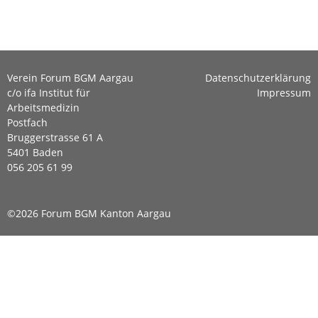
N
Verein Forum BGM Aargau
Datenschutzerklärung
ü
c/o ifa Institut für
Impressum
Arbeitsmedizin
Postfach
Bruggerstrasse 61 A
5401 Baden
056 205 61 99
©2026 Forum BGM Kanton Aargau
Diese Webseite verwendet Cookies, um bestimmte
Funktionen zu ermöglichen und das Angebot zu
verbessern. Weitere Informationen erhalten Sie in