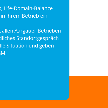
s, Life-Domain-Balance
in Ihrem Betrieb ein
 allen Aargauer Betrieben
dliches Standortgespräch
lle Situation und geben
GM.