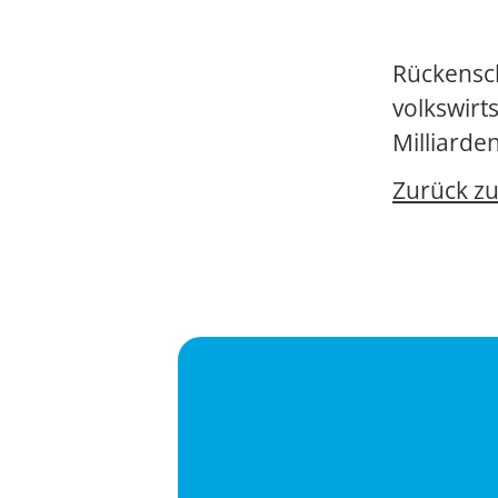
Rückensch
volkswirt
Milliarde
Zurück z