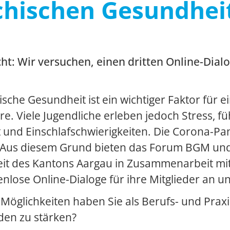
chischen Gesundhei
Stress
Tabakprävention
t: Wir versuchen, einen dritten Online-Dial
Teamentwicklung
Vereinbarkeit von Beruf und Familie
ische Gesundheit ist ein wichtiger Faktor für 
re. Viele Jugendliche erleben jedoch Stress, fü
Wechseljahre
 und Einschlafschwierigkeiten. Die Corona-Pa
 Aus diesem Grund bieten das Forum BGM un
t des Kantons Aargau in Zusammenarbeit mit 
enlose Online-Dialoge für ihre Mitglieder an 
Möglichkeiten haben Sie als Berufs- und Praxi
en zu stärken?