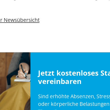
ur Newsübersicht
Jetzt kostenloses S
vereinbaren
Sind erhöhte Absenzen, Stres
oder körperliche Belastungen 