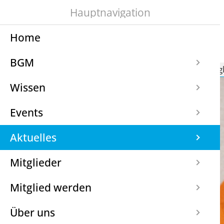
Hauptnavigation
Home
BGM
Navigation
BGM
Wissen
Events
Aktuelles
Mitg
überspringen
Wissen
Events
Aktuelles
Mitglieder
Mitglied werden
Über uns