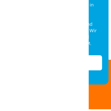
Balance oder körperliche Belastungen in
Ihrem Betrieb ein Thema?
Das Forum BGM Aargau bietet allen
Aargauer Betrieben ein kostenloses und
unverbindliches Standortgespräch an. Wir
analysieren Ihre aktuelle Situation und
geben Ihnen erste Impulse für Ihr BGM.
Jetzt vereinbaren