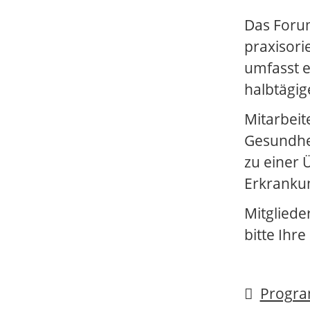
Das Forum
praxisori
umfasst e
halbtägig
Mitarbeit
Gesundhei
zu einer 
Erkrankun
Mitgliede
bitte Ihr
Progr
