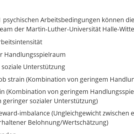
Stress
 psychischen Arbeitsbedingungen können die
Tabakprävention
eam der Martin-Luther-Universität Halle-Witten
Teamentwicklung
beitsintensität
Vereinbarkeit von Beruf und Familie
er Handlungsspielraum
 soziale Unterstützung
Wechseljahre
ob strain (Kombination von geringem Handlun
ain (Kombination von geringem Handlungsspiel
h geringer sozialer Unterstützung)
reward-imbalance (Ungleichgewicht zwischen e
rhaltener Belohnung/Wertschätzung)