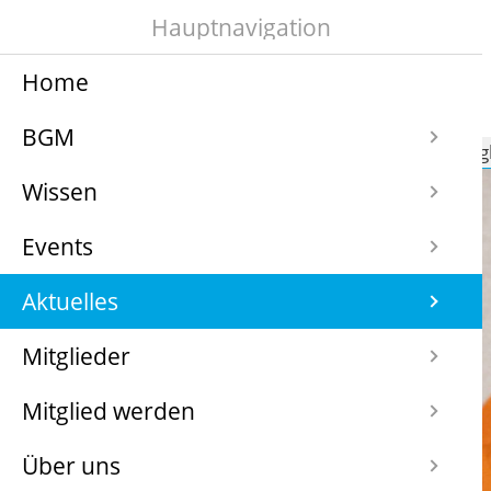
Hauptnavigation
Home
BGM
Navigation
BGM
Wissen
Events
Aktuelles
Mitg
überspringen
Wissen
Events
Aktuelles
Mitglieder
Mitglied werden
Über uns