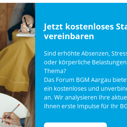
Jetzt kostenloses S
vereinbaren
Sind erhöhte Absenzen, Stres
oder körperliche Belastungen 
Thema?
Das Forum BGM Aargau bietet
ein kostenloses und unverbin
an. Wir analysieren Ihre aktu
Ihnen erste Impulse für Ihr B